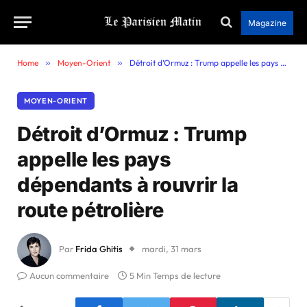
Magazine
Home
»
Moyen-Orient
»
Détroit d’Ormuz : Trump appelle les pays dépendants à rouvrir la route pétrolière
MOYEN-ORIENT
Détroit d’Ormuz : Trump
appelle les pays
dépendants à rouvrir la
route pétrolière
Par
Frida Ghitis
mardi, 31 mars
Aucun commentaire
5 Min Temps de lecture