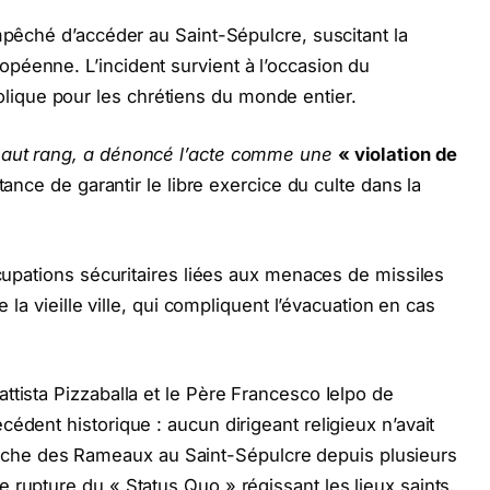
mpêché d’accéder au Saint-Sépulcre, suscitant la
péenne. L’incident survient à l’occasion du
que pour les chrétiens du monde entier.
haut rang, a dénoncé l’acte comme une
« violation de
tance de garantir le libre exercice du culte dans la
ccupations sécuritaires liées aux menaces de missiles
e la vieille ville, qui compliquent l’évacuation en cas
ttista Pizzaballa et le Père Francesco Ielpo de
édent historique : aucun dirigeant religieux n’avait
he des Rameaux au Saint-Sépulcre depuis plusieurs
 rupture du « Status Quo » régissant les lieux saints,