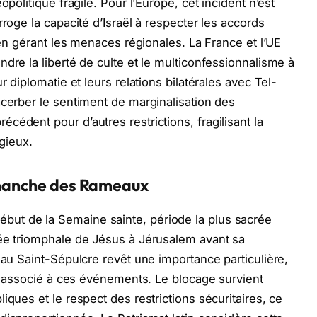
opolitique fragile. Pour l’Europe, cet incident n’est
rroge la capacité d’Israël à respecter les accords
t en gérant les menaces régionales. La France et l’UE
dre la liberté de culte et le multiconfessionnalisme à
r diplomatie et leurs relations bilatérales avec Tel-
acerber le sentiment de marginalisation des
édent pour d’autres restrictions, fragilisant la
igieux.
Dimanche des Rameaux
ut de la Semaine sainte, période la plus sacrée
rée triomphale de Jésus à Jérusalem avant sa
 au Saint-Sépulcre revêt une importance particulière,
ue associé à ces événements. Le blocage survient
iques et le respect des restrictions sécuritaires, ce