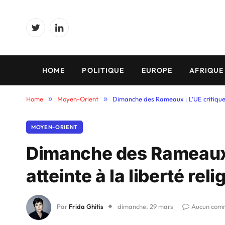
Twitter
LinkedIn
HOME
POLITIQUE
EUROPE
AFRIQUE
Home
»
Moyen-Orient
»
Dimanche des Rameaux : L’UE critique Is
MOYEN-ORIENT
Dimanche des Rameaux :
atteinte à la liberté rel
Par
Frida Ghitis
dimanche, 29 mars
Aucun com