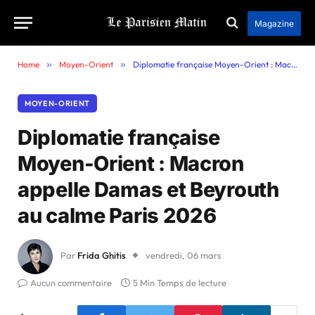
Magazine
Home
»
Moyen-Orient
»
Diplomatie française Moyen-Orient : Macron appelle Damas et Beyrouth au calme Paris 2026
MOYEN-ORIENT
Diplomatie française
Moyen-Orient : Macron
appelle Damas et Beyrouth
au calme Paris 2026
Par
Frida Ghitis
vendredi, 06 mars
Aucun commentaire
5 Min Temps de lecture