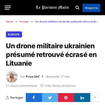
Magazine
Home
»
Europe
»
Un drone militaire ukrainien présumé retrouvé écrasé en Lituanie
EUROPE
Un drone militaire ukrainien
présumé retrouvé écrasé en
Lituanie
Par
Priya Saif
dimanche, 17 mai
Aucun commentaire
3 Min Temps de lecture
Partager