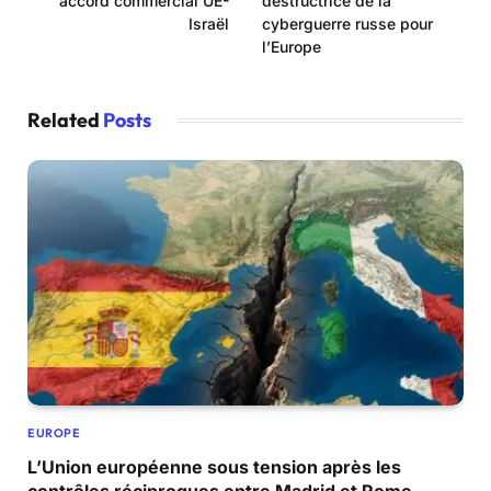
accord commercial UE-
destructrice de la
Israël
cyberguerre russe pour
l’Europe
Related
Posts
EUROPE
L’Union européenne sous tension après les