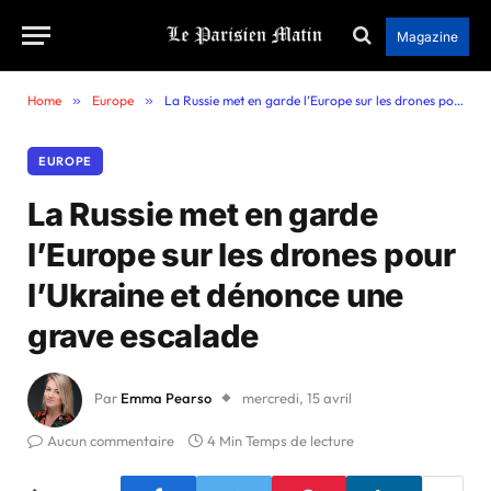
Magazine
Home
»
Europe
»
La Russie met en garde l’Europe sur les drones pour l’Ukraine et dénonce une grave escalade
EUROPE
La Russie met en garde
l’Europe sur les drones pour
l’Ukraine et dénonce une
grave escalade
Par
Emma Pearso
mercredi, 15 avril
Aucun commentaire
4 Min Temps de lecture