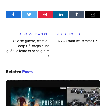
Facebook
Twitter
Pinterest
LinkedIn
Tumblr
Email
PREVIOUS ARTICLE
NEXT ARTICLE
« Cette guerre, c’est du
IA : Où sont les femmes ?
corps-à-corps : une
guérilla lente et sans gloire
»
Related
Posts