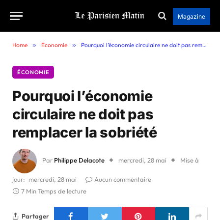
Magazine
Home
»
Économie
»
Pourquoi l’économie circulaire ne doit pas remplacer la sobriété
ÉCONOMIE
Pourquoi l’économie
circulaire ne doit pas
remplacer la sobriété
Par
Philippe Delacote
mercredi, 28 mai
Mise à
jour:
mercredi, 28 mai
Aucun commentaire
7 Min Temps de lecture
Partager