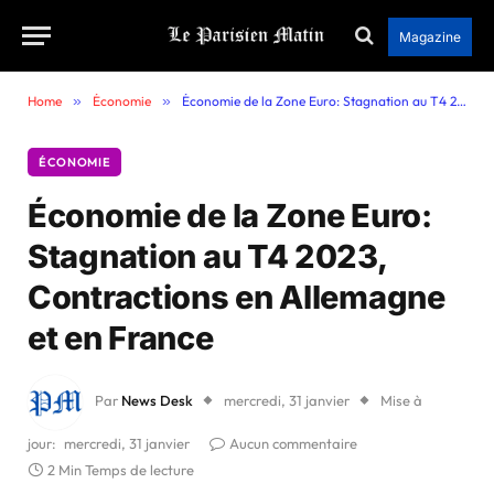
Magazine
Home
»
Économie
»
Économie de la Zone Euro: Stagnation au T4 2023, Contractions en Allemagne et en France
ÉCONOMIE
Économie de la Zone Euro:
Stagnation au T4 2023,
Contractions en Allemagne
et en France
Par
News Desk
mercredi, 31 janvier
Mise à
jour:
mercredi, 31 janvier
Aucun commentaire
2 Min Temps de lecture