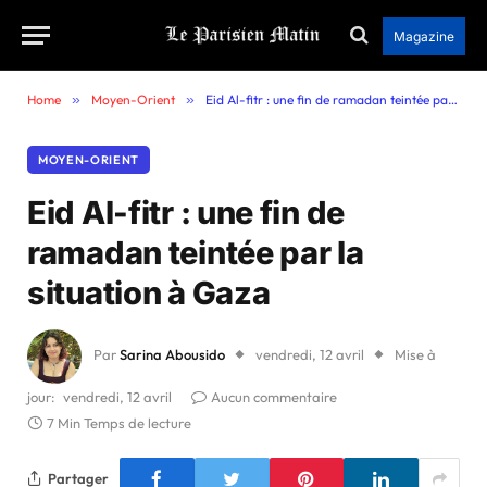
Magazine
Home
»
Moyen-Orient
»
Eid Al-fitr : une fin de ramadan teintée par la situation à Gaza
MOYEN-ORIENT
Eid Al-fitr : une fin de
ramadan teintée par la
situation à Gaza
Par
Sarina Abousido
vendredi, 12 avril
Mise à
jour:
vendredi, 12 avril
Aucun commentaire
7 Min Temps de lecture
Partager