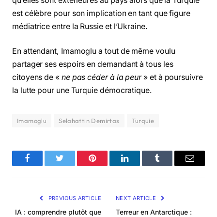
qu’elles sont extérieures au pays alors que la Turquie
est célèbre pour son implication en tant que figure
médiatrice entre la Russie et l’Ukraine.
En attendant, Imamoglu a tout de même voulu
partager ses espoirs en demandant à tous les
citoyens de «
ne pas céder à la peur
» et à poursuivre
la lutte pour une Turquie démocratique.
Imamoglu
Selahattin Demirtas
Turquie
Facebook
Twitter
Pinterest
LinkedIn
Tumblr
Email
PREVIOUS ARTICLE
NEXT ARTICLE
IA : comprendre plutôt que
Terreur en Antarctique :