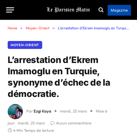
Magazine
Home
»
Moyen-Orient
»
L’arrestation d’Ekrem Imamoglu en Turquie, synonyme d’échec de la démocratie.
MOYEN-ORIENT
L’arrestation d’Ekrem
Imamoglu en Turquie,
synonyme d’échec de la
démocratie.
Par
Ezgi Kaya
mardi, 25 mars
Mise à
jour:
mardi, 25 mars
Aucun commentaire
4 Min Temps de lecture