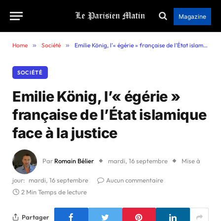
Magazine
Home
»
Société
»
Emilie König, l’« égérie » française de l’État islamique face à la justice
SOCIÉTÉ
Emilie König, l’« égérie »
française de l’État islamique
face à la justice
Par
Romain Bélier
mardi, 16 septembre
Mise à
jour:
mardi, 16 septembre
Aucun commentaire
2 Min Temps de lecture
Partager