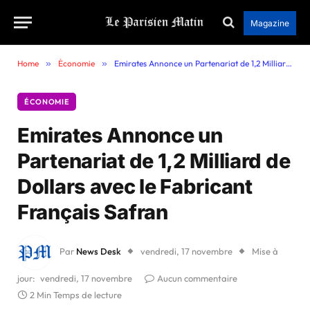
Magazine
Home
»
Économie
»
Emirates Annonce un Partenariat de 1,2 Milliard de Dollars avec le Fabricant Français Safran
ÉCONOMIE
Emirates Annonce un
Partenariat de 1,2 Milliard de
Dollars avec le Fabricant
Français Safran
Par
News Desk
vendredi, 17 novembre
Mise à
jour:
vendredi, 17 novembre
Aucun commentaire
2 Min Temps de lecture