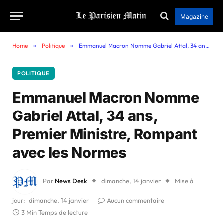
Magazine
Home
»
Politique
»
Emmanuel Macron Nomme Gabriel Attal, 34 ans, Premier Ministre, Rompant avec les Normes
POLITIQUE
Emmanuel Macron Nomme
Gabriel Attal, 34 ans,
Premier Ministre, Rompant
avec les Normes
Par
News Desk
dimanche, 14 janvier
Mise à
jour:
dimanche, 14 janvier
Aucun commentaire
3 Min Temps de lecture