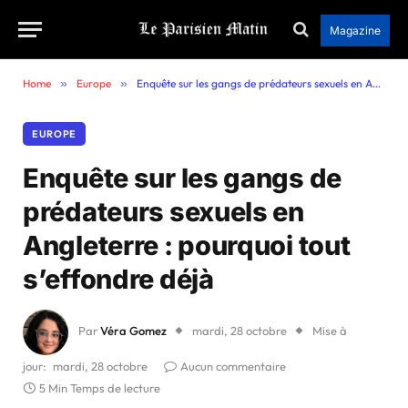
Magazine
Home
»
Europe
»
Enquête sur les gangs de prédateurs sexuels en Angleterre : pourquoi tout s’effondre déjà
EUROPE
Enquête sur les gangs de
prédateurs sexuels en
Angleterre : pourquoi tout
s’effondre déjà
Par
Véra Gomez
mardi, 28 octobre
Mise à
jour:
mardi, 28 octobre
Aucun commentaire
5 Min Temps de lecture