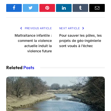
Facebook
Twitter
Pinterest
LinkedIn
Tumblr
Email
PREVIOUS ARTICLE
NEXT ARTICLE
Maltraitance infantile :
Pour sauver les pôles, les
comment la violence
projets de géo-ingénierie
actuelle induit la
sont voués à l’échec
violence future
Related
Posts