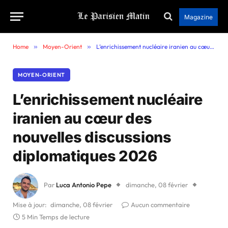
Magazine
Home
»
Moyen-Orient
»
L’enrichissement nucléaire iranien au cœur des nouvelles discussions diplomatiques 2026
MOYEN-ORIENT
L’enrichissement nucléaire
iranien au cœur des
nouvelles discussions
diplomatiques 2026
Par
Luca Antonio Pepe
dimanche, 08 février
Mise à jour:
dimanche, 08 février
Aucun commentaire
5 Min Temps de lecture