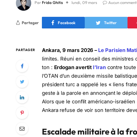
Par
Frida Ghitis
lundi, 09 mars
Aucun comment
Partager
Facebook
Twitter
Ankara, 9 mars 2026 –
Le Parisien Mat
PARTAGER
limites. Réuni en conseil des ministres 
ton :
Erdogan avertit
l’Iran
contre toute 
l’OTAN d’un deuxième missile balistique 
président turc a rappelé les « liens frater
geste à la parole en annonçant le dépl
Alors que le conflit américano-israélien 
Ankara refuse de voir son territoire de
Escalade militaire à la fr