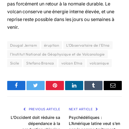
pas forcément un retour à la normale durable. Le
volcan conserve une énergie interne élevée, et une
reprise reste possible dans les jours ou semaines à
venir.
Dougal Jerram
éruption
L'Observatoire de l'Etna
l’Institut National de Géophysique et de Volcanologie
Sicile
Stefano Branca
volcan Etna
volcanique
Facebook
Twitter
Pinterest
LinkedIn
Tumblr
Email
PREVIOUS ARTICLE
NEXT ARTICLE
L’Occident doit réduire sa
Psychédéliques :
dépendance à la
L’Amérique latine veut s’en