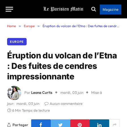
Magazine
Home
»
Europe
»
Éruption du volcan de l’Etna : Des fuites de cendres impressionnante
EUROPE
Éruption du volcan de l’Etna
: Des fuites de cendres
impressionnante
Par
Leona Curtis
mardi, 03 juin
Mise à
jour:
mardi, 03 juin
Aucun commentaire
6 Min Temps de lecture
Partager