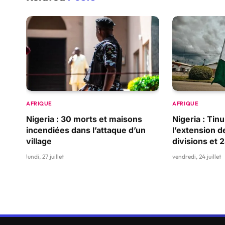
AFRIQUE
AFRIQUE
Nigeria : 30 morts et maisons
Nigeria : Ti
incendiées dans l’attaque d’un
l’extension d
village
divisions et 
lundi, 27 juillet
vendredi, 24 juillet