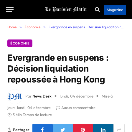
Magazine
Home
»
Économie
»
Evergrande en suspens : Décision liquidation repoussée à Hong Kong
ÉCONOMIE
Evergrande en suspens :
Décision liquidation
repoussée à Hong Kong
Par
News Desk
lundi, 04 décembre
Mise à
jour:
lundi, 04 décembre
Aucun commentaire
3 Min Temps de lecture
Partager