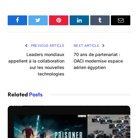
Facebook
Twitter
Pinterest
LinkedIn
Tumblr
Email
PREVIOUS ARTICLE
NEXT ARTICLE
Leaders mondiaux
70 ans de partenariat :
appellent à la collaboration
OACI modernise espace
sur les nouvelles
aérien égyptien
technologies
Related
Posts