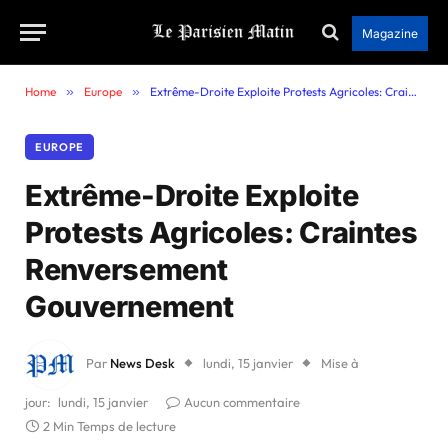
Magazine
Home
»
Europe
»
Extrême-Droite Exploite Protests Agricoles: Craintes Renversement Gouvernement
EUROPE
Extrême-Droite Exploite
Protests Agricoles: Craintes
Renversement
Gouvernement
Par
News Desk
lundi, 15 janvier
Mise à
jour:
lundi, 15 janvier
Aucun commentaire
2 Min Temps de lecture