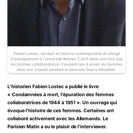
Fabien Lotsec, docteur en histoire contemporaine et chargé
d'enseignement à l'université Rennes 2 écrit dans son livre que
les femmes collaboratrices n'avaient rien à envier les hommes
dans leur cruauté pendant la Seconde Guerre Mondiale.
L’historien Fabien Lostec a publié le livre
« Condamnées à mort, l’épuration des femmes
collaboratrices de 1944 à 1951 ». Un ouvrage qui
évoque l’histoire de ces femmes. Certaines ont
collaboré activement avec les Allemands. Le
Parisien Matin a eu le plaisir de l’interviewer.