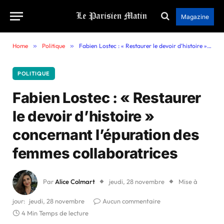
Magazine
Home
»
Politique
»
Fabien Lostec : « Restaurer le devoir d’histoire » concernant l’épuration des femmes collaboratrices
POLITIQUE
Fabien Lostec : « Restaurer
le devoir d’histoire »
concernant l’épuration des
femmes collaboratrices
Par
Alice Colmart
jeudi, 28 novembre
Mise à
jour:
jeudi, 28 novembre
Aucun commentaire
4 Min Temps de lecture