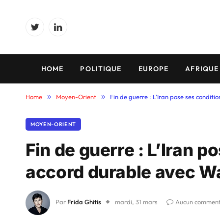
Twitter
LinkedIn
HOME
POLITIQUE
EUROPE
AFRIQUE
Home
»
Moyen-Orient
»
Fin de guerre : L’Iran pose ses condit
MOYEN-ORIENT
Fin de guerre : L’Iran 
accord durable avec W
Par
Frida Ghitis
mardi, 31 mars
Aucun comment