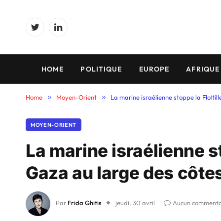
Twitter
LinkedIn
HOME
POLITIQUE
EUROPE
AFRIQUE
Home
»
Moyen-Orient
»
La marine israélienne stoppe la Flotti
MOYEN-ORIENT
La marine israélienne st
Gaza au large des côte
Par
Frida Ghitis
jeudi, 30 avril
Aucun commenta