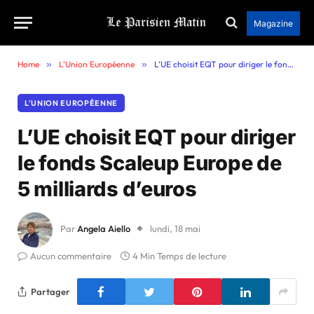
Magazine
Home
»
L'Union Européenne
»
L’UE choisit EQT pour diriger le fonds Scaleup Europe de 5 milliards d’euros
L'UNION EUROPÉENNE
L’UE choisit EQT pour diriger
le fonds Scaleup Europe de
5 milliards d’euros
Par
Angela Aiello
lundi, 18 mai
Aucun commentaire
4 Min Temps de lecture
Partager