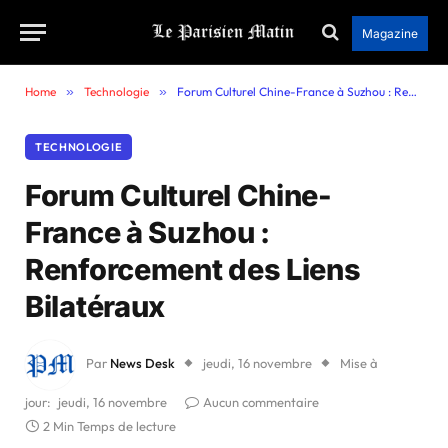
Magazine
Home
»
Technologie
»
Forum Culturel Chine-France à Suzhou : Renforcement des Liens Bilatéraux
TECHNOLOGIE
Forum Culturel Chine-
France à Suzhou :
Renforcement des Liens
Bilatéraux
Par
News Desk
jeudi, 16 novembre
Mise à
jour:
jeudi, 16 novembre
Aucun commentaire
2 Min Temps de lecture