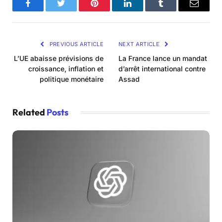
Facebook
Twitter
Pinterest
LinkedIn
Tumblr
Email
PREVIOUS ARTICLE
NEXT ARTICLE
L’UE abaisse prévisions de
La France lance un mandat
croissance, inflation et
d’arrêt international contre
politique monétaire
Assad
Related
Posts