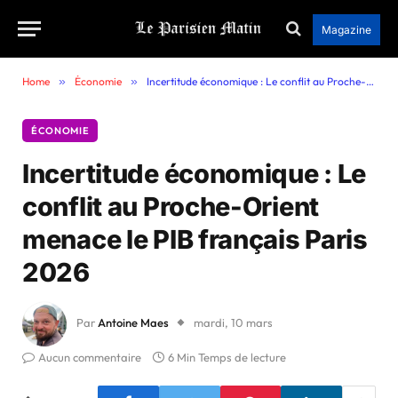
Magazine
Home
»
Économie
»
Incertitude économique : Le conflit au Proche-Orient menace le PIB français Paris 2026
ÉCONOMIE
Incertitude économique : Le
conflit au Proche-Orient
menace le PIB français Paris
2026
Par
Antoine Maes
mardi, 10 mars
Aucun commentaire
6 Min Temps de lecture