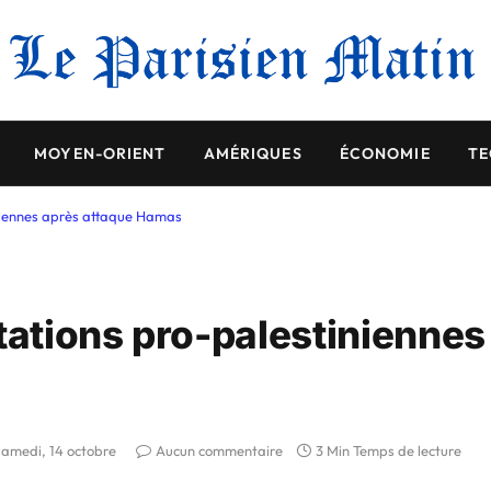
MOYEN-ORIENT
AMÉRIQUES
ÉCONOMIE
TE
iniennes après attaque Hamas
tations pro-palestiniennes
samedi, 14 octobre
Aucun commentaire
3 Min Temps de lecture