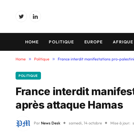
Twitter
LinkedIn
HOME
POLITIQUE
EUROPE
AFRIQUE
Home
»
Politique
»
France interdit manifestations pro-palest
POLITIQUE
France interdit manifes
après attaque Hamas
Par
News Desk
samedi, 14 octobre
Mise à jour: