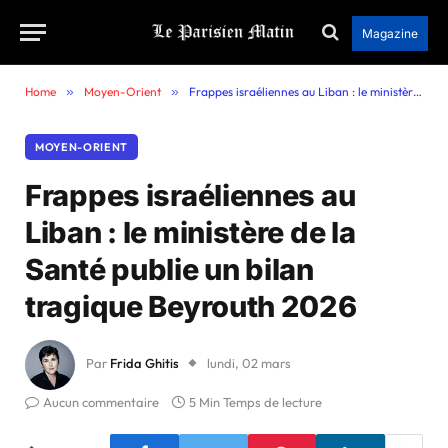
Magazine
Home
»
Moyen-Orient
»
Frappes israéliennes au Liban : le ministère de la Santé publie un bilan tragique Beyrouth 2026
MOYEN-ORIENT
Frappes israéliennes au
Liban : le ministère de la
Santé publie un bilan
tragique Beyrouth 2026
Par
Frida Ghitis
lundi, 02 mars
Aucun commentaire
5 Min Temps de lecture