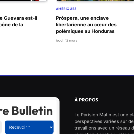
AMÉRIQUES
 Guevara est-il
Próspera, une enclave
cône de la
libertarienne au cœur des
polémiques au Honduras
jeudi, 12 mars
À PROPOS
e Bulletin
Le Parisien Matin est une p
perspectives variées sur des
travaillons avec un réseau d