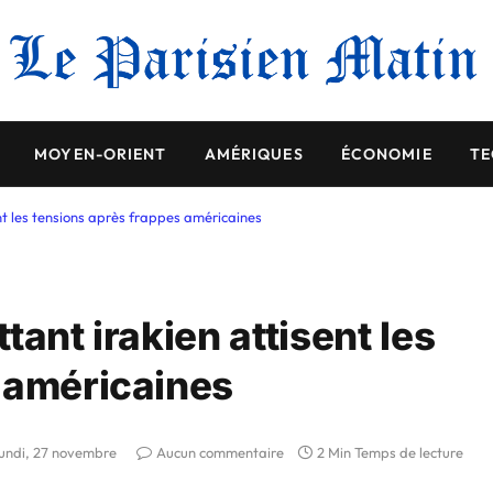
MOYEN-ORIENT
AMÉRIQUES
ÉCONOMIE
TE
ent les tensions après frappes américaines
ant irakien attisent les
 américaines
lundi, 27 novembre
Aucun commentaire
2 Min Temps de lecture