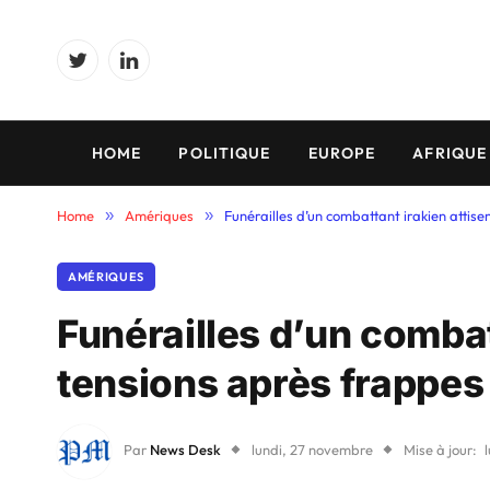
Twitter
LinkedIn
HOME
POLITIQUE
EUROPE
AFRIQUE
Home
»
Amériques
»
Funérailles d’un combattant irakien attis
AMÉRIQUES
Funérailles d’un combatt
tensions après frappes
Par
News Desk
lundi, 27 novembre
Mise à jour: