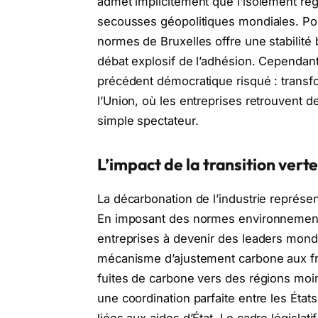
admet implicitement que l’isolement ré
secousses géopolitiques mondiales. Pour
normes de Bruxelles offre une stabilité 
débat explosif de l’adhésion. Cependant
précédent démocratique risqué : transf
l’Union, où les entreprises retrouvent d
simple spectateur.
L’impact de la transition vert
La décarbonation de l’industrie représe
En imposant des normes environnemental
entreprises à devenir des leaders mond
mécanisme d’ajustement carbone aux fron
fuites de carbone vers des régions moin
une coordination parfaite entre les État
liées aux aides d’État. Le cadre législati