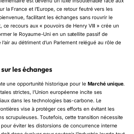
glementaire est devenu un luxe insoutenable face aux
 la France et l’Europe, ce retour feutré vers les
bienvenue, facilitant les échanges sans rouvrir le
, ce recours aux « pouvoirs de Henry VIII » crée un
ormer le Royaume-Uni en un satellite passif de
e l’air au détriment d’un Parlement relégué au rôle de
e sur les échanges
nte une opportunité historique pour le
Marché unique
.
es strictes, l’Union européenne incite ses
iaux dans les technologies bas-carbone. Le
tières vise à protéger ces efforts en évitant les
s scrupuleuses. Toutefois, cette transition nécessite
s pour éviter les distorsions de concurrence interne
f doit donc évoluer pour soutenir l’industrie lourde tout