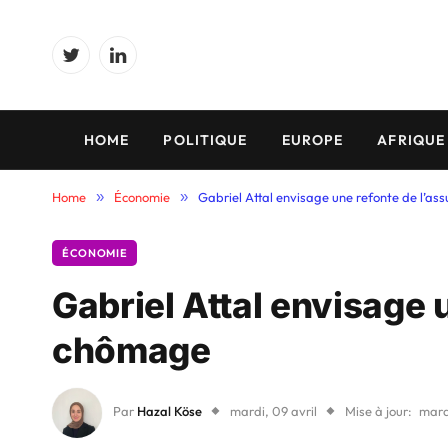
Twitter
LinkedIn
HOME
POLITIQUE
EUROPE
AFRIQUE
Home
»
Économie
»
Gabriel Attal envisage une refonte de l’a
ÉCONOMIE
Gabriel Attal envisage 
chômage
Par
Hazal Köse
mardi, 09 avril
Mise à jour:
mardi