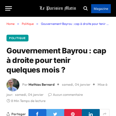
Magazine
Home
»
Politique
»
Gouvernement Bayrou : cap à droite pour tenir quelques mois ?
POLITIQUE
Gouvernement Bayrou : cap
à droite pour tenir
quelques mois ?
Par
Mathias Bernard
samedi, 04 janvier
Mise à
jour:
samedi, 04 janvier
Aucun commentaire
8 Min Temps de lecture
Partager