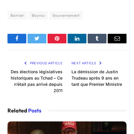
Barnier
Bayrou
Gouvernement
Facebook
Twitter
Pinterest
LinkedIn
Tumblr
Email
PREVIOUS ARTICLE
NEXT ARTICLE
Des élections législatives
La démission de Justin
historiques au Tchad – Ce
Trudeau après 9 ans en
n’était pas arrivé depuis
tant que Premier Ministre
2011
Related
Posts