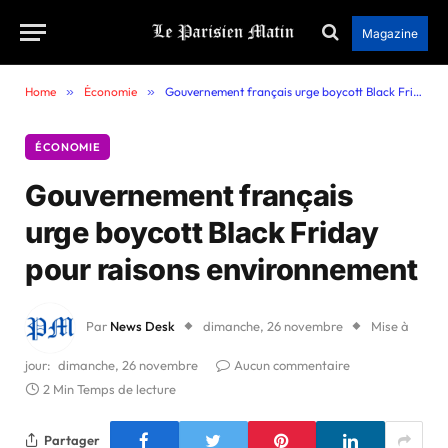
Magazine
Home
»
Économie
»
Gouvernement français urge boycott Black Friday pour raisons environnement
ÉCONOMIE
Gouvernement français
urge boycott Black Friday
pour raisons environnement
Par
News Desk
dimanche, 26 novembre
Mise à
jour:
dimanche, 26 novembre
Aucun commentaire
2 Min Temps de lecture
Partager