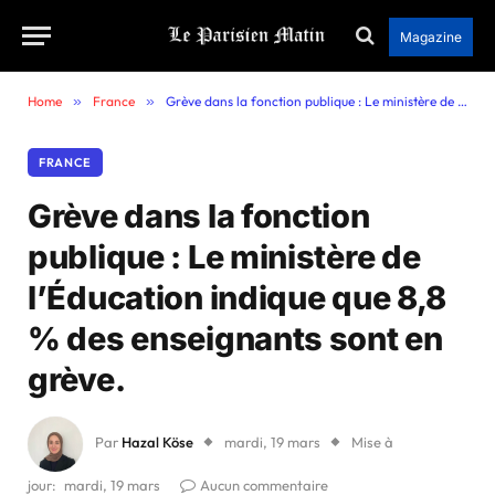
Magazine
Home
»
France
»
Grève dans la fonction publique : Le ministère de l’Éducation indique que 8,8 % des enseignants sont en grève.
FRANCE
Grève dans la fonction
publique : Le ministère de
l’Éducation indique que 8,8
% des enseignants sont en
grève.
Par
Hazal Köse
mardi, 19 mars
Mise à
jour:
mardi, 19 mars
Aucun commentaire