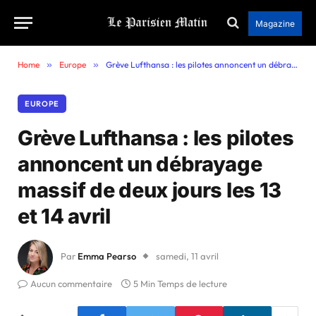
Magazine
Home
»
Europe
»
Grève Lufthansa : les pilotes annoncent un débrayage massif de deux jours les 13 et 14 avril
EUROPE
Grève Lufthansa : les pilotes
annoncent un débrayage
massif de deux jours les 13
et 14 avril
Par
Emma Pearso
samedi, 11 avril
Aucun commentaire
5 Min Temps de lecture