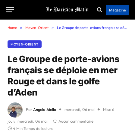
Magazine
Home
»
Moyen-Orient
»
Le Groupe de porte-avions français se déploie en mer Rouge et dans le golfe d’Aden
MOYEN-ORIENT
Le Groupe de porte-avions
français se déploie en mer
Rouge et dans le golfe
d’Aden
Par
Angela Aiello
mercredi, 06 mai
Mise à
jour:
mercredi, 06 mai
Aucun commentaire
4 Min Temps de lecture