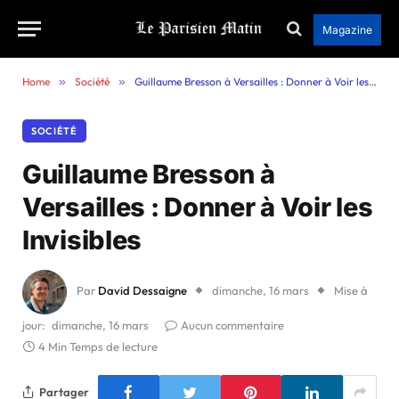
Magazine
Home
»
Société
»
Guillaume Bresson à Versailles : Donner à Voir les Invisibles
SOCIÉTÉ
Guillaume Bresson à
Versailles : Donner à Voir les
Invisibles
Par
David Dessaigne
dimanche, 16 mars
Mise à
jour:
dimanche, 16 mars
Aucun commentaire
4 Min Temps de lecture
Partager