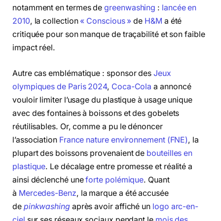
notamment en termes de
greenwashing
:
lancée en
2010
, la collection
« Conscious »
de
H&M
a été
critiquée pour son manque de traçabilité et son faible
impact réel.
Autre cas emblématique : sponsor des
Jeux
olympiques de Paris 2024
,
Coca-Cola
a annoncé
vouloir limiter l’usage du plastique à usage unique
avec des fontaines à boissons et des gobelets
réutilisables. Or, comme a pu le dénoncer
l’association
France nature environnement (FNE)
, la
plupart des boissons provenaient de
bouteilles en
plastique
. Le décalage entre promesse et réalité a
ainsi déclenché une
forte polémique
. Quant
à
Mercedes-Benz
, la marque a été accusée
de
pinkwashing
après avoir affiché un
logo arc-en-
ciel
sur ses réseaux sociaux pendant le
mois des