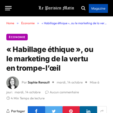
Magazine
Home
»
Économie
»
« Habillage éthique », ou le marketing de la vertu en trompe-l’œil
ÉCONOMIE
« Habillage éthique », ou
le marketing de la vertu
en trompe-l’œil
Par
Sophie Renault
mardi, 14 octobre
Mise à
jour:
mardi, 14 octobre
Aucun commentaire
4 Min Temps de lecture
Partager