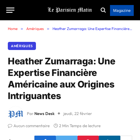
Magazine
Home
»
Amériques
»
Heather Zumarraga: Une Expertise Financière Américaine aux Origines Intriguantes
AMÉRIQUES
Heather Zumarraga: Une
Expertise Financière
Américaine aux Origines
Intriguantes
Par
News Desk
jeudi, 22 février
Aucun commentaire
2 Min Temps de lecture