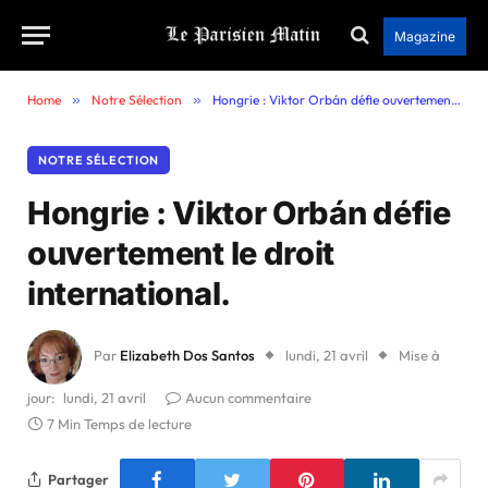
Magazine
Home
»
Notre Sélection
»
Hongrie : Viktor Orbán défie ouvertement le droit international.
NOTRE SÉLECTION
Hongrie : Viktor Orbán défie
ouvertement le droit
international.
Par
Elizabeth Dos Santos
lundi, 21 avril
Mise à
jour:
lundi, 21 avril
Aucun commentaire
7 Min Temps de lecture
Partager