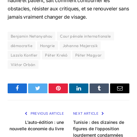
habile et patient, sait comment contourner les
obstacles, résister aux critiques, et se renouveler sans
jamais vraiment changer de visage.
Benjamin Netanyahou
Cour pénale internationale
démocratie
Hongrie
Johanna Majercsik
Lazslo Kontler
Péter Krekó
Péter Magyar
Viktor Orbán
Facebook
Twitter
Pinterest
LinkedIn
Tumblr
Email
PREVIOUS ARTICLE
NEXT ARTICLE
L’auto-édition : une
Tunisie : des dizaines de
nouvelle économie du livre
figures de l’opposition
lourdement condamnées