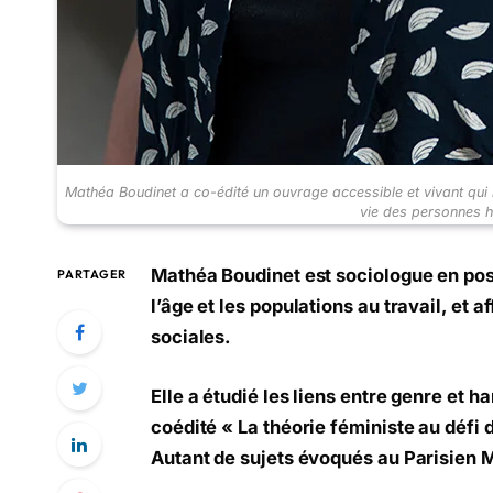
Mathéa Boudinet a co-édité un ouvrage accessible et vivant qui 
vie des personnes 
Mathéa Boudinet est sociologue en pos
PARTAGER
l’âge et les populations au travail, et 
sociales.
Elle a étudié les liens entre genre et 
coédité « La théorie féministe au défi 
Autant de sujets évoqués au Parisien M