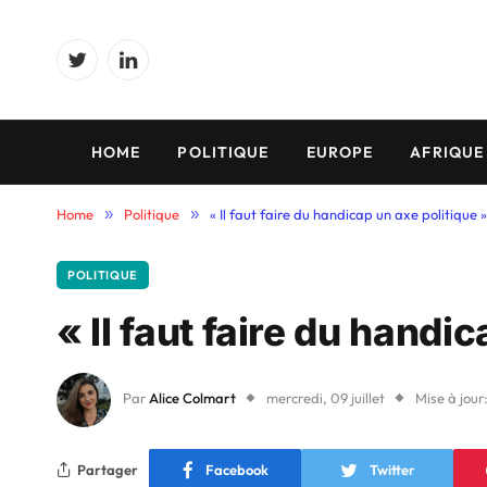
Twitter
LinkedIn
HOME
POLITIQUE
EUROPE
AFRIQUE
Home
»
Politique
»
« Il faut faire du handicap un axe politique »
POLITIQUE
« Il faut faire du handi
Par
Alice Colmart
mercredi, 09 juillet
Mise à jour
Partager
Facebook
Twitter