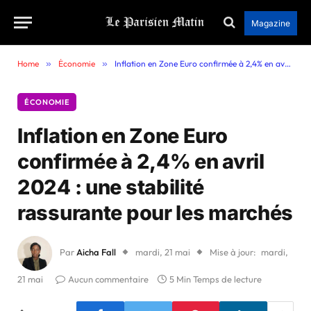
Magazine
Home
»
Économie
»
Inflation en Zone Euro confirmée à 2,4% en avril 2024 : une stabilité rassurante pour les marchés
ÉCONOMIE
Inflation en Zone Euro
confirmée à 2,4% en avril
2024 : une stabilité
rassurante pour les marchés
Par
Aicha Fall
mardi, 21 mai
Mise à jour:
mardi,
21 mai
Aucun commentaire
5 Min Temps de lecture