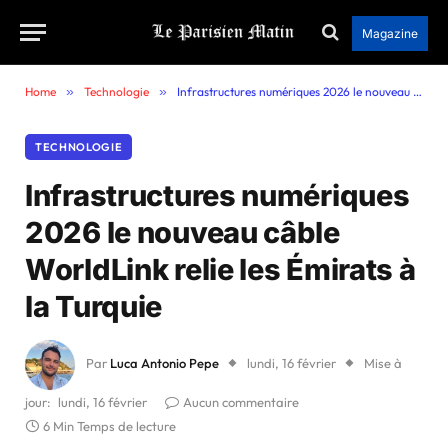
Magazine
Home
»
Technologie
»
Infrastructures numériques 2026 le nouveau câble WorldLink relie les Émirats à la Turquie
TECHNOLOGIE
Infrastructures numériques
2026 le nouveau câble
WorldLink relie les Émirats à
la Turquie
Par
Luca Antonio Pepe
lundi, 16 février
Mise à
jour:
lundi, 16 février
Aucun commentaire
6 Min Temps de lecture