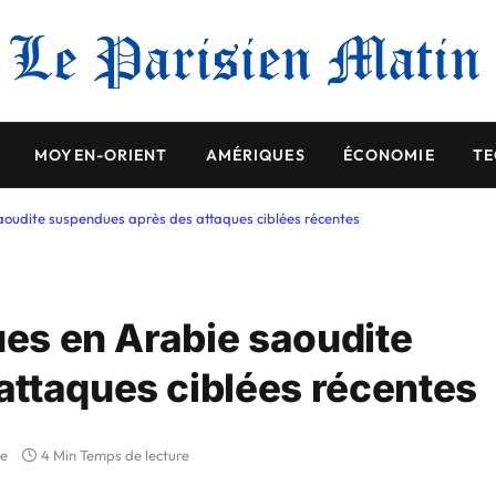
MOYEN-ORIENT
AMÉRIQUES
ÉCONOMIE
TE
saoudite suspendues après des attaques ciblées récentes
ues en Arabie saoudite
ttaques ciblées récentes
re
4 Min Temps de lecture