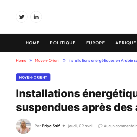
Twitter
LinkedIn
HOME
POLITIQUE
EUROPE
AFRIQUE
Home
»
Moyen-Orient
»
Installations énergétiques en Arabie 
MOYEN-ORIENT
Installations énergétiq
suspendues après des a
Par
Priya Saif
jeudi, 09 avril
Aucun commentai