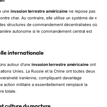
re une
invasion terrestre américaine
ne repose pas
ntre char. Au contraire, elle utilise un système de «
 des structures de commandement décentralisées où
manière autonome si le commandement central est
lle internationale
ions autour d’une
invasion terrestre américaine
ont
Nations Unies. La Russie et la Chine ont toutes deux
uveraineté iranienne, compliquant davantage
e action militaire a essentiellement remplacé la
re totale.
et culture du martyre