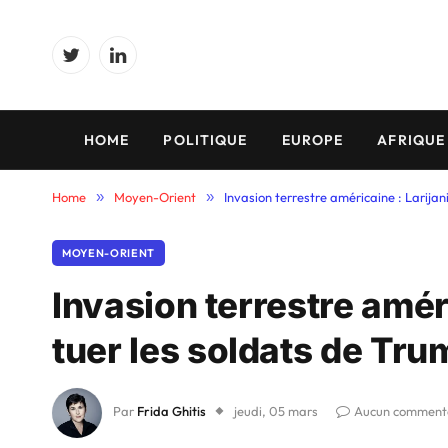
Twitter
LinkedIn
HOME
POLITIQUE
EUROPE
AFRIQUE
Home
»
Moyen-Orient
»
Invasion terrestre américaine : Larija
MOYEN-ORIENT
Invasion terrestre amér
tuer les soldats de Tr
Par
Frida Ghitis
jeudi, 05 mars
Aucun comment