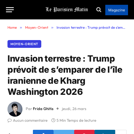
Magazine
Home
»
Moyen-Orient
»
Invasion terrestre : Trump prévoit de s’emparer de l’île iranienne de Kharg Washington 2026
MOYEN-ORIENT
Invasion terrestre : Trump
prévoit de s’emparer de l’île
iranienne de Kharg
Washington 2026
Par
Frida Ghitis
jeudi, 26 mars
Aucun commentaire
5 Min Temps de lecture