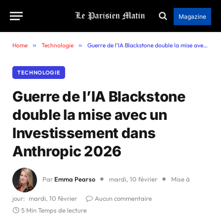
Magazine
Home
»
Technologie
»
Guerre de l’IA Blackstone double la mise avec un Investissement dans Anthropic 2026
TECHNOLOGIE
Guerre de l’IA Blackstone
double la mise avec un
Investissement dans
Anthropic 2026
Par
Emma Pearso
mardi, 10 février
Mise à
jour:
mardi, 10 février
Aucun commentaire
5 Min Temps de lecture