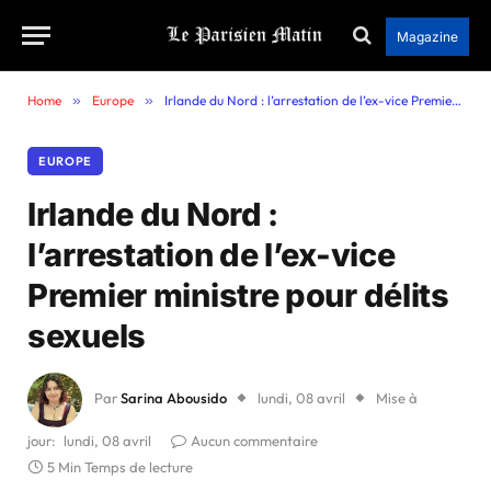
Magazine
Home
»
Europe
»
Irlande du Nord : l’arrestation de l’ex-vice Premier ministre pour délits sexuels
EUROPE
Irlande du Nord :
l’arrestation de l’ex-vice
Premier ministre pour délits
sexuels
Par
Sarina Abousido
lundi, 08 avril
Mise à
jour:
lundi, 08 avril
Aucun commentaire
5 Min Temps de lecture