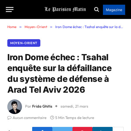
Magazine
Home
»
Moyen-Orient
»
Iron Dome échec : Tsahal enquête sur la défaillance du système de défense à Arad Tel Aviv 2026
MOYEN-ORIENT
Iron Dome échec : Tsahal
enquête sur la défaillance
du système de défense à
Arad Tel Aviv 2026
Par
Frida Ghitis
samedi, 21 mars
Aucun commentaire
5 Min Temps de lecture