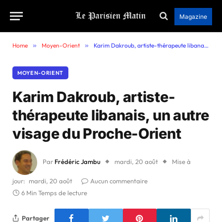
Magazine
Home
»
Moyen-Orient
»
Karim Dakroub, artiste-thérapeute libanais, un autre visage du Proche-Orient
MOYEN-ORIENT
Karim Dakroub, artiste-
thérapeute libanais, un autre
visage du Proche-Orient
Par
Frédéric Jambu
mardi, 20 août
Mise à
jour:
mardi, 20 août
Aucun commentaire
6 Min Temps de lecture
Partager