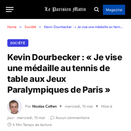
Magazine
Home
»
Société
»
Kevin Dourbecker : « Je vise une médaille au tennis de table aux Jeux Paralympiques de Paris »
SOCIÉTÉ
Kevin Dourbecker : « Je vise
une médaille au tennis de
table aux Jeux
Paralympiques de Paris »
Par
Nicolas Cotten
mercredi, 15 mai
Mise à
jour:
mercredi, 15 mai
Aucun commentaire
4 Min Temps de lecture